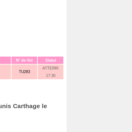
N° de Vol
Statut
ATTERRI
TU283
17:30
unis Carthage le