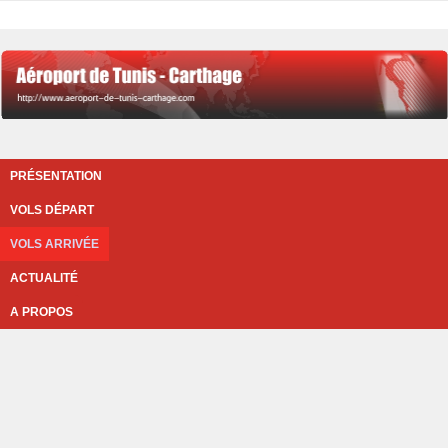
PRÉSENTATION
VOLS DÉPART
VOLS ARRIVÉE
ACTUALITÉ
A PROPOS