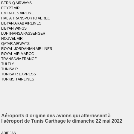
BERNIQ AIRWAYS
EGYPT AIR
EMIRATES AIRLINE
ITALIA TRANSPORTO AEREO
LIBYAN ARAB AIRLINES
LIBYAN WINGS
LUFTHANSA PASSENGER
NOUVEL AIR
QATAR AIRWAYS
ROYAL JORDANIAN AIRLINES
ROYAL AIR MAROC
TRANSAVIA FRANCE
TUI FLY
TUNISAIR
TUNISAIR EXPRESS
TURKISH AIRLINES
Aéroports d'origine des avions qui atterrissent à
l'aéroport de Tunis Carthage le dimanche 22 mai 2022
ABIDJAN