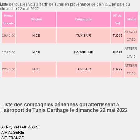
Liste de tous les vols à partir de Tunis en provenance de de NICE en date du
dimanche 22 mai 2022
Heure
N° de
Origine
Compagnie
Statut
Locale
Vol
ATTERRI
16:40:00
NICE
TUNISAIR
TU997
17:20
ATTERRI
17:15:00
NICE
NOUVEL AIR
BJ587
17:45
ATTERRI
22:20:00
NICE
TUNISAIR
TU999
22:04
Liste des compagnies aériennes qui atterrissent à
l'aéroport de Tunis Carthage le dimanche 22 mai 2022
AFRIQIYAH AIRWAYS
AIR ALGERIE
AIR FRANCE