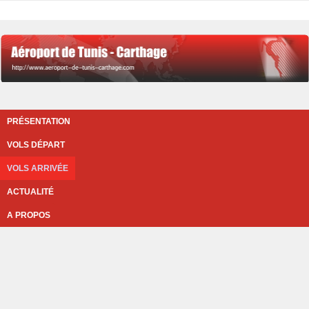
PRÉSENTATION
VOLS DÉPART
VOLS ARRIVÉE
ACTUALITÉ
A PROPOS