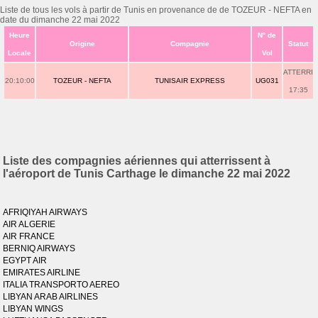
Liste de tous les vols à partir de Tunis en provenance de de TOZEUR - NEFTA en
date du dimanche 22 mai 2022
Heure
N° de
Origine
Compagnie
Statut
Locale
Vol
ATTERRI
20:10:00
TOZEUR - NEFTA
TUNISAIR EXPRESS
UG031
17:35
Liste des compagnies aériennes qui atterrissent à
l'aéroport de Tunis Carthage le dimanche 22 mai 2022
AFRIQIYAH AIRWAYS
AIR ALGERIE
AIR FRANCE
BERNIQ AIRWAYS
EGYPT AIR
EMIRATES AIRLINE
ITALIA TRANSPORTO AEREO
LIBYAN ARAB AIRLINES
LIBYAN WINGS