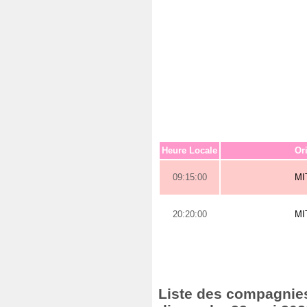
Heure Locale
Or
09:15:00
MI
20:20:00
MI
Liste des compagnies 