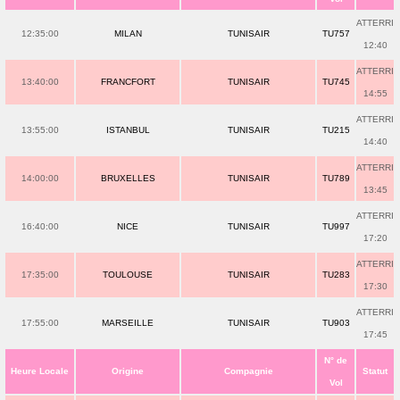
ATTERRI
12:35:00
MILAN
TUNISAIR
TU757
12:40
ATTERRI
13:40:00
FRANCFORT
TUNISAIR
TU745
14:55
ATTERRI
13:55:00
ISTANBUL
TUNISAIR
TU215
14:40
ATTERRI
14:00:00
BRUXELLES
TUNISAIR
TU789
13:45
ATTERRI
16:40:00
NICE
TUNISAIR
TU997
17:20
ATTERRI
17:35:00
TOULOUSE
TUNISAIR
TU283
17:30
ATTERRI
17:55:00
MARSEILLE
TUNISAIR
TU903
17:45
N° de
Heure Locale
Origine
Compagnie
Statut
Vol