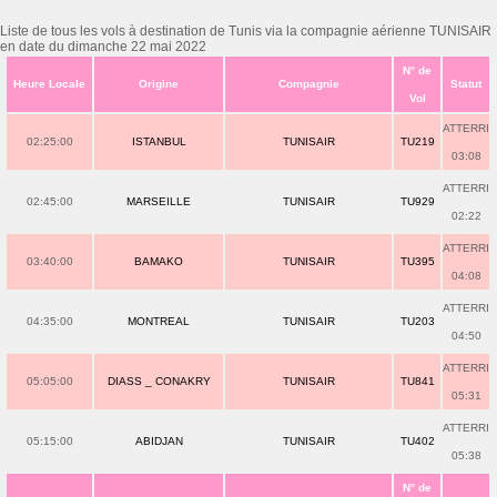
Liste de tous les vols à destination de Tunis via la compagnie aérienne TUNISAIR
en date du dimanche 22 mai 2022
N° de
Heure Locale
Origine
Compagnie
Statut
Vol
ATTERRI
02:25:00
ISTANBUL
TUNISAIR
TU219
03:08
ATTERRI
02:45:00
MARSEILLE
TUNISAIR
TU929
02:22
ATTERRI
03:40:00
BAMAKO
TUNISAIR
TU395
04:08
ATTERRI
04:35:00
MONTREAL
TUNISAIR
TU203
04:50
ATTERRI
05:05:00
DIASS _ CONAKRY
TUNISAIR
TU841
05:31
ATTERRI
05:15:00
ABIDJAN
TUNISAIR
TU402
05:38
N° de