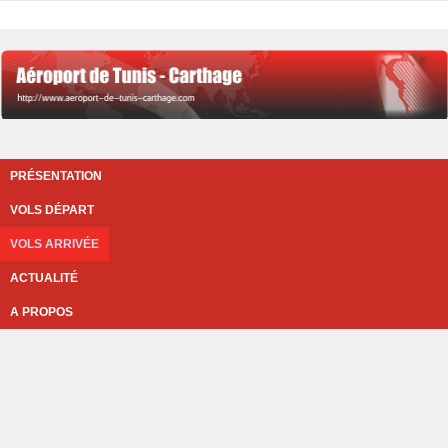
PRÉSENTATION
VOLS DÉPART
VOLS ARRIVÉE
ACTUALITÉ
A PROPOS