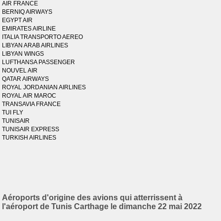
AIR FRANCE
BERNIQ AIRWAYS
EGYPT AIR
EMIRATES AIRLINE
ITALIA TRANSPORTO AEREO
LIBYAN ARAB AIRLINES
LIBYAN WINGS
LUFTHANSA PASSENGER
NOUVEL AIR
QATAR AIRWAYS
ROYAL JORDANIAN AIRLINES
ROYAL AIR MAROC
TRANSAVIA FRANCE
TUI FLY
TUNISAIR
TUNISAIR EXPRESS
TURKISH AIRLINES
Aéroports d'origine des avions qui atterrissent à
l'aéroport de Tunis Carthage le dimanche 22 mai 2022