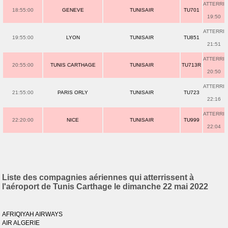
ATTERRI
18:55:00
GENEVE
TUNISAIR
TU701
19:50
ATTERRI
19:55:00
LYON
TUNISAIR
TU851
21:51
ATTERRI
20:55:00
TUNIS CARTHAGE
TUNISAIR
TU713R
20:50
ATTERRI
21:55:00
PARIS ORLY
TUNISAIR
TU723
22:16
ATTERRI
22:20:00
NICE
TUNISAIR
TU999
22:04
Liste des compagnies aériennes qui atterrissent à
l'aéroport de Tunis Carthage le dimanche 22 mai 2022
AFRIQIYAH AIRWAYS
AIR ALGERIE