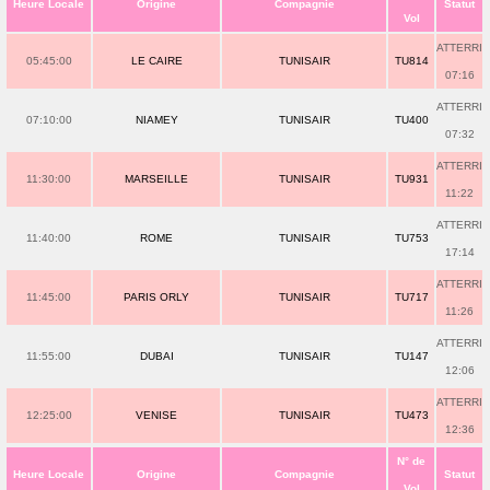
Heure Locale
Origine
Compagnie
Statut
Vol
ATTERRI
05:45:00
LE CAIRE
TUNISAIR
TU814
07:16
ATTERRI
07:10:00
NIAMEY
TUNISAIR
TU400
07:32
ATTERRI
11:30:00
MARSEILLE
TUNISAIR
TU931
11:22
ATTERRI
11:40:00
ROME
TUNISAIR
TU753
17:14
ATTERRI
11:45:00
PARIS ORLY
TUNISAIR
TU717
11:26
ATTERRI
11:55:00
DUBAI
TUNISAIR
TU147
12:06
ATTERRI
12:25:00
VENISE
TUNISAIR
TU473
12:36
N° de
Heure Locale
Origine
Compagnie
Statut
Vol