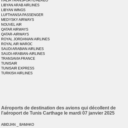
ITALIA TRANSPORTO AEREO
LIBYAN ARAB AIRLINES
LIBYAN WINGS
LUFTHANSA PASSENGER
MEDYSKY AIRWAYS
NOUVEL AIR
QATAR AIRWAYS
QATAR-AIRWAYS
ROYAL JORDANIAN AIRLINES
ROYAL AIR MAROC
SAUDI ARABIAN AIRLINES
SAUDI-ARABIAN-AIRLINES
TRANSAVIA FRANCE
TUNISAIR
TUNISAIR EXPRESS
TURKISH AIRLINES
Aéroports de destination des avions qui décollent de
l'aéroport de Tunis Carthage le mardi 07 janvier 2025
ABIDJAN _ BAMAKO