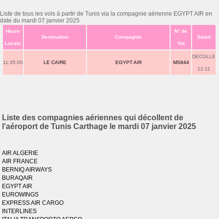
Liste de tous les vols à partir de Tunis via la compagnie aérienne EGYPT AIR en
date du mardi 07 janvier 2025
Heure
N° de
Destination
Compagnie
Statut
Locale
Vol
DECOLLE
11:35:00
LE CAIRE
EGYPT AIR
MS844
12:11
Liste des compagnies aériennes qui décollent de
l'aéroport de Tunis Carthage le mardi 07 janvier 2025
AIR ALGERIE
AIR FRANCE
BERNIQ AIRWAYS
BURAQAIR
EGYPT AIR
EUROWINGS
EXPRESS AIR CARGO
INTERLINES