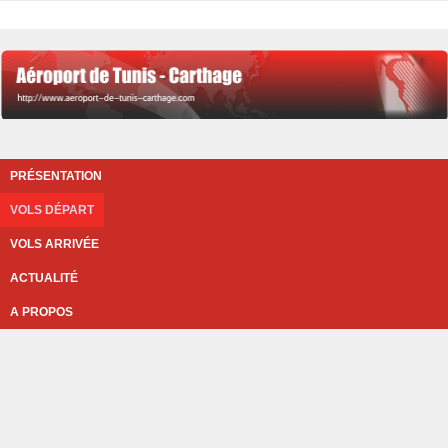
PRÉSENTATION
VOLS DÉPART
VOLS ARRIVÉE
ACTUALITÉ
A PROPOS