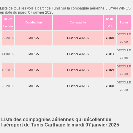
Liste de tous les vols à partir de Tunis via la compagnie aérienne LIBYAN WINGS
en date du mardi 07 janvier 2025
Heure
N° de
Destination
Compagnie
Statut
Locale
Vol
DECOLLE
09:20:00
MITIGA
LIBYAN WINGS
YL801
09:09
DECOLLE
14:00:00
MITIGA
LIBYAN WINGS
YL811
13:55
DECOLLE
18:10:00
MITIGA
LIBYAN WINGS
YL821
18:30
DECOLLE
20:20:00
MITIGA
LIBYAN WINGS
YL831
20:20
Liste des compagnies aériennes qui décollent de
l'aéroport de Tunis Carthage le mardi 07 janvier 2025