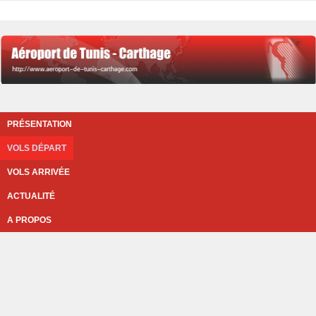
PRÉSENTATION
VOLS DÉPART
VOLS ARRIVÉE
ACTUALITÉ
A PROPOS