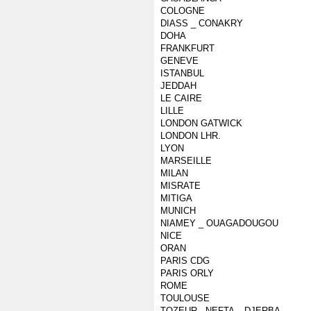
COLOGNE
DIASS _ CONAKRY
DOHA
FRANKFURT
GENEVE
ISTANBUL
JEDDAH
LE CAIRE
LILLE
LONDON GATWICK
LONDON LHR.
LYON
MARSEILLE
MILAN
MISRATE
MITIGA
MUNICH
NIAMEY _ OUAGADOUGOU
NICE
ORAN
PARIS CDG
PARIS ORLY
ROME
TOULOUSE
TOZEUR - NEFTA _ DJERBA