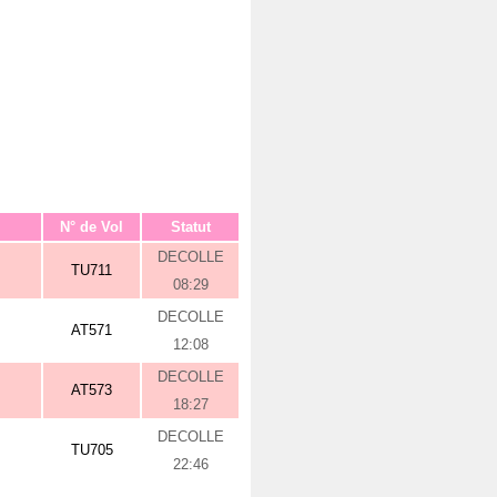
N° de Vol
Statut
DECOLLE
TU711
08:29
DECOLLE
AT571
12:08
DECOLLE
AT573
18:27
DECOLLE
TU705
22:46