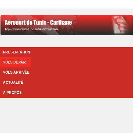
PRÉSENTATION
VOLS DÉPART
VOLS ARRIVÉE
ACTUALITÉ
A PROPOS