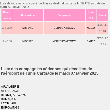
Liste de tous les vols à partir de Tunis à destination de de MISRATE en date du
mardi 07 janvier 2025
Heure
N° de
Destination
Compagnie
Statut
Locale
Vol
DECOLLE
10:10:00
MISRATE
BERNIQ AIRWAYS
NB122
10:18
DECOLLE
12:40:00
MISRATE
MEDYSKY AIRWAYS
BM417
12:33
Liste des compagnies aériennes qui décollent de
l'aéroport de Tunis Carthage le mardi 07 janvier 2025
AIR ALGERIE
AIR FRANCE
BERNIQ AIRWAYS
BURAQAIR
EGYPT AIR
EUROWINGS