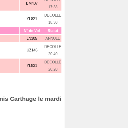
BM407
17:38
DECOLLE
YL821
18:30
N° de Vol
Statut
LN305
ANNULE
DECOLLE
UZ146
20:40
DECOLLE
YL831
20:20
nis Carthage le mardi