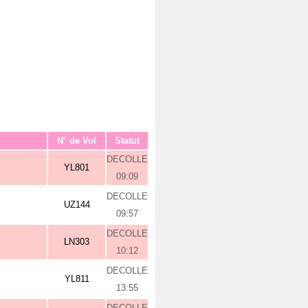
N° de Vol
Statut
DECOLLE
YL801
09:09
DECOLLE
UZ144
09:57
DECOLLE
LN303
10:12
DECOLLE
YL811
13:55
DECOLLE