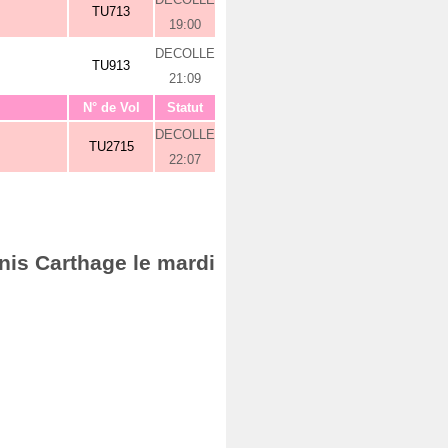
TU713
19:00
DECOLLE
TU913
21:09
N° de Vol
Statut
DECOLLE
TU2715
22:07
nis Carthage le mardi