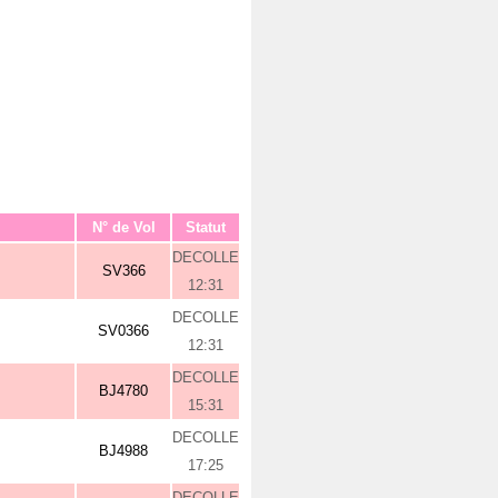
N° de Vol
Statut
DECOLLE
SV366
12:31
DECOLLE
SV0366
12:31
DECOLLE
BJ4780
15:31
DECOLLE
BJ4988
17:25
DECOLLE