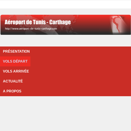
PRÉSENTATION
VOLS DÉPART
VOLS ARRIVÉE
ACTUALITÉ
A PROPOS