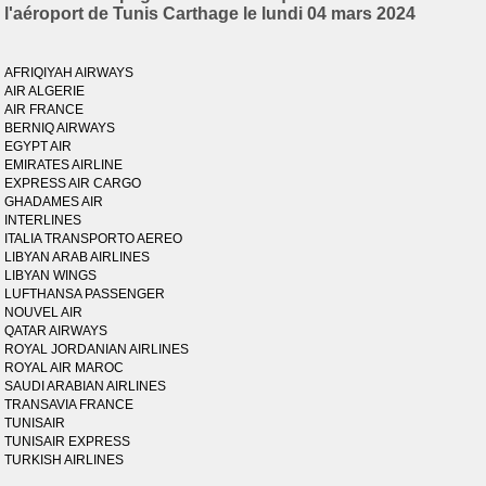
l'aéroport de Tunis Carthage le lundi 04 mars 2024
AFRIQIYAH AIRWAYS
AIR ALGERIE
AIR FRANCE
BERNIQ AIRWAYS
EGYPT AIR
EMIRATES AIRLINE
EXPRESS AIR CARGO
GHADAMES AIR
INTERLINES
ITALIA TRANSPORTO AEREO
LIBYAN ARAB AIRLINES
LIBYAN WINGS
LUFTHANSA PASSENGER
NOUVEL AIR
QATAR AIRWAYS
ROYAL JORDANIAN AIRLINES
ROYAL AIR MAROC
SAUDI ARABIAN AIRLINES
TRANSAVIA FRANCE
TUNISAIR
TUNISAIR EXPRESS
TURKISH AIRLINES