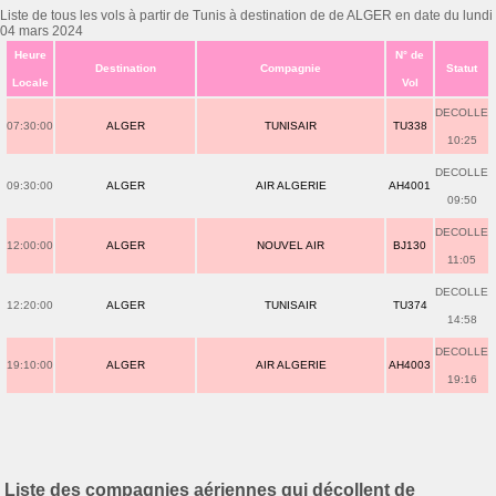
Liste de tous les vols à partir de Tunis à destination de de ALGER en date du lundi
04 mars 2024
Heure
N° de
Destination
Compagnie
Statut
Locale
Vol
DECOLLE
07:30:00
ALGER
TUNISAIR
TU338
10:25
DECOLLE
09:30:00
ALGER
AIR ALGERIE
AH4001
09:50
DECOLLE
12:00:00
ALGER
NOUVEL AIR
BJ130
11:05
DECOLLE
12:20:00
ALGER
TUNISAIR
TU374
14:58
DECOLLE
19:10:00
ALGER
AIR ALGERIE
AH4003
19:16
Liste des compagnies aériennes qui décollent de