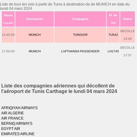
Liste de tous les vols à partir de Tunis à destination de de MUNICH en date du
lundi 04 mars 2024
Heure
N° de
Destination
Compagnie
Statut
Locale
Vol
DECOLLE
13:45:00
MUNICH
TUNISAIR
TU542
15:40
DECOLLE
17:50:00
MUNICH
LUFTHANSA PASSENGER
LH1745
17:57
Liste des compagnies aériennes qui décollent de
l'aéroport de Tunis Carthage le lundi 04 mars 2024
AFRIQIYAH AIRWAYS
AIR ALGERIE
AIR FRANCE
BERNIQ AIRWAYS
EGYPT AIR
EMIRATES AIRLINE