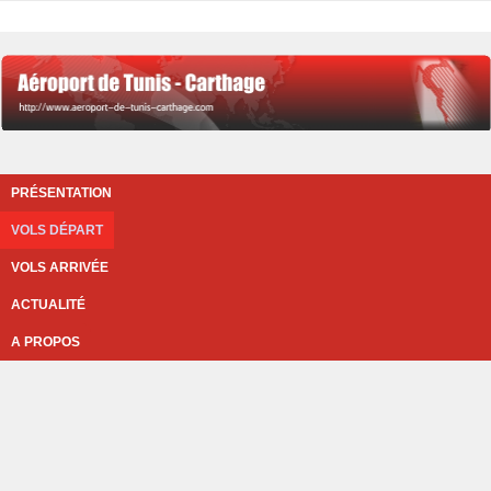
PRÉSENTATION
VOLS DÉPART
VOLS ARRIVÉE
ACTUALITÉ
A PROPOS