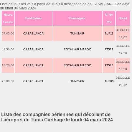
Liste de tous les vols à partir de Tunis à destination de de CASABLANCA en date
du lundi 04 mars 2024
Heure
N° de
Destination
Compagnie
Statut
Locale
Vol
DECOLLE
07:45:00
CASABLANCA
TUNISAIR
TU711
13:02
DECOLLE
11:50:00
CASABLANCA
ROYAL AIR MAROC
AT571
12:20
DECOLLE
18:20:00
CASABLANCA
ROYAL AIR MAROC
AT573
18:28
DECOLLE
23:00:00
CASABLANCA
TUNISAIR
TU705
23:12
Liste des compagnies aériennes qui décollent de
l'aéroport de Tunis Carthage le lundi 04 mars 2024