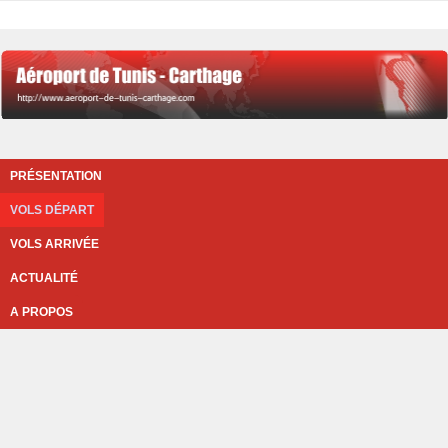
PRÉSENTATION
VOLS DÉPART
VOLS ARRIVÉE
ACTUALITÉ
A PROPOS