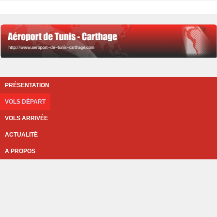
PRÉSENTATION
VOLS DÉPART
VOLS ARRIVÉE
ACTUALITÉ
A PROPOS