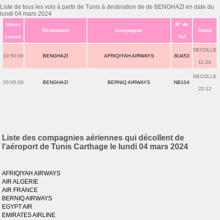
Liste de tous les vols à partir de Tunis à destination de de BENGHAZI en date du
lundi 04 mars 2024
Heure
N° de
Destination
Compagnie
Statut
Locale
Vol
DECOLLE
10:50:00
BENGHAZI
AFRIQIYAH AIRWAYS
8U453
11:20
DECOLLE
20:05:00
BENGHAZI
BERNIQ AIRWAYS
NB104
22:12
Liste des compagnies aériennes qui décollent de
l'aéroport de Tunis Carthage le lundi 04 mars 2024
AFRIQIYAH AIRWAYS
AIR ALGERIE
AIR FRANCE
BERNIQ AIRWAYS
EGYPT AIR
EMIRATES AIRLINE