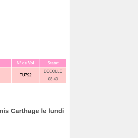
N° de Vol
Statut
DECOLLE
TU792
08:40
nis Carthage le lundi