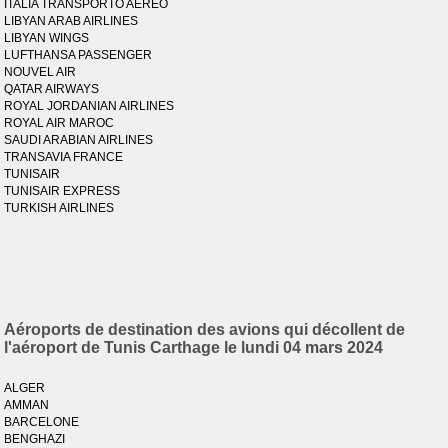
ITALIA TRANSPORTO AEREO
LIBYAN ARAB AIRLINES
LIBYAN WINGS
LUFTHANSA PASSENGER
NOUVEL AIR
QATAR AIRWAYS
ROYAL JORDANIAN AIRLINES
ROYAL AIR MAROC
SAUDI ARABIAN AIRLINES
TRANSAVIA FRANCE
TUNISAIR
TUNISAIR EXPRESS
TURKISH AIRLINES
Aéroports de destination des avions qui décollent de
l'aéroport de Tunis Carthage le lundi 04 mars 2024
ALGER
AMMAN
BARCELONE
BENGHAZI