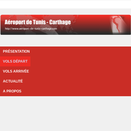
PRÉSENTATION
VOLS DÉPART
VOLS ARRIVÉE
ACTUALITÉ
A PROPOS