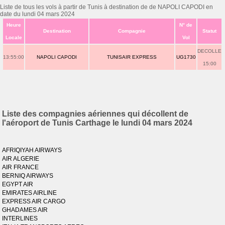
Liste de tous les vols à partir de Tunis à destination de de NAPOLI CAPODI en
date du lundi 04 mars 2024
Heure
N° de
Destination
Compagnie
Statut
Locale
Vol
DECOLLE
13:55:00
NAPOLI CAPODI
TUNISAIR EXPRESS
UG1730
15:00
Liste des compagnies aériennes qui décollent de
l'aéroport de Tunis Carthage le lundi 04 mars 2024
AFRIQIYAH AIRWAYS
AIR ALGERIE
AIR FRANCE
BERNIQ AIRWAYS
EGYPT AIR
EMIRATES AIRLINE
EXPRESS AIR CARGO
GHADAMES AIR
INTERLINES