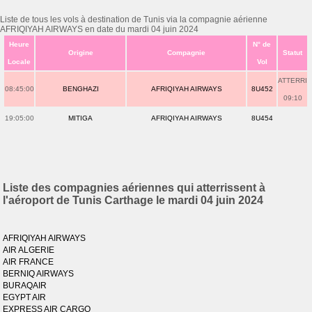
Liste de tous les vols à destination de Tunis via la compagnie aérienne
AFRIQIYAH AIRWAYS en date du mardi 04 juin 2024
Heure
N° de
Origine
Compagnie
Statut
Locale
Vol
ATTERRI
08:45:00
BENGHAZI
AFRIQIYAH AIRWAYS
8U452
09:10
19:05:00
MITIGA
AFRIQIYAH AIRWAYS
8U454
Liste des compagnies aériennes qui atterrissent à
l'aéroport de Tunis Carthage le mardi 04 juin 2024
AFRIQIYAH AIRWAYS
AIR ALGERIE
AIR FRANCE
BERNIQ AIRWAYS
BURAQAIR
EGYPT AIR
EXPRESS AIR CARGO