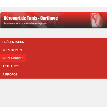
PRÉSENTATION
VOLS DÉPART
VOLS ARRIVÉE
ACTUALITÉ
A PROPOS