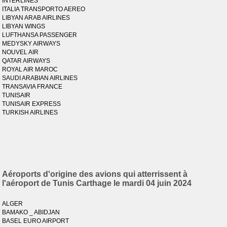
INTERLINES
ITALIA TRANSPORTO AEREO
LIBYAN ARAB AIRLINES
LIBYAN WINGS
LUFTHANSA PASSENGER
MEDYSKY AIRWAYS
NOUVEL AIR
QATAR AIRWAYS
ROYAL AIR MAROC
SAUDI ARABIAN AIRLINES
TRANSAVIA FRANCE
TUNISAIR
TUNISAIR EXPRESS
TURKISH AIRLINES
Aéroports d'origine des avions qui atterrissent à
l'aéroport de Tunis Carthage le mardi 04 juin 2024
ALGER
BAMAKO _ ABIDJAN
BASEL EURO AIRPORT