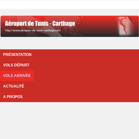
PRÉSENTATION
VOLS DÉPART
VOLS ARRIVÉE
ACTUALITÉ
A PROPOS