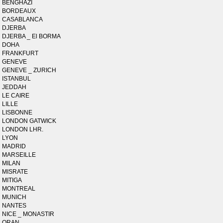
BENGHAZI
BORDEAUX
CASABLANCA
DJERBA
DJERBA _ El BORMA
DOHA
FRANKFURT
GENEVE
GENEVE _ ZURICH
ISTANBUL
JEDDAH
LE CAIRE
LILLE
LISBONNE
LONDON GATWICK
LONDON LHR.
LYON
MADRID
MARSEILLE
MILAN
MISRATE
MITIGA
MONTREAL
MUNICH
NANTES
NICE _ MONASTIR
ORAN