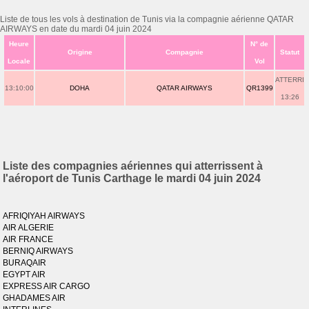
Liste de tous les vols à destination de Tunis via la compagnie aérienne QATAR
AIRWAYS en date du mardi 04 juin 2024
Heure
N° de
Origine
Compagnie
Statut
Locale
Vol
ATTERRI
13:10:00
DOHA
QATAR AIRWAYS
QR1399
13:26
Liste des compagnies aériennes qui atterrissent à
l'aéroport de Tunis Carthage le mardi 04 juin 2024
AFRIQIYAH AIRWAYS
AIR ALGERIE
AIR FRANCE
BERNIQ AIRWAYS
BURAQAIR
EGYPT AIR
EXPRESS AIR CARGO
GHADAMES AIR