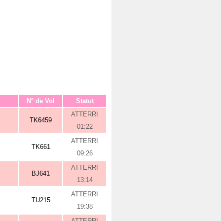
N° de Vol
Statut
ATTERRI
TK6459
01:22
ATTERRI
TK661
09:26
ATTERRI
BJ641
13:14
ATTERRI
TU215
19:38
ATTERRI