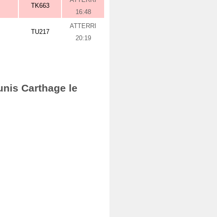
TK663
16:48
ATTERRI
TU217
20:19
unis Carthage le