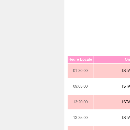
Heure Locale
Or
01:30:00
IST
09:05:00
IST
13:20:00
IST
13:35:00
IST