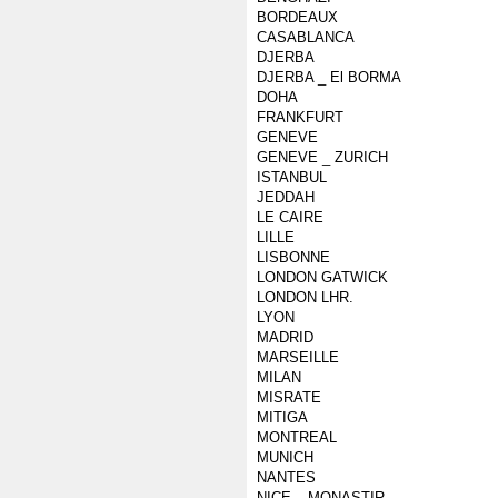
BORDEAUX
CASABLANCA
DJERBA
DJERBA _ El BORMA
DOHA
FRANKFURT
GENEVE
GENEVE _ ZURICH
ISTANBUL
JEDDAH
LE CAIRE
LILLE
LISBONNE
LONDON GATWICK
LONDON LHR.
LYON
MADRID
MARSEILLE
MILAN
MISRATE
MITIGA
MONTREAL
MUNICH
NANTES
NICE _ MONASTIR