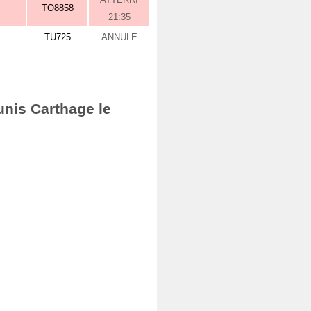
TO8858
21:35
TU725
ANNULE
unis Carthage le