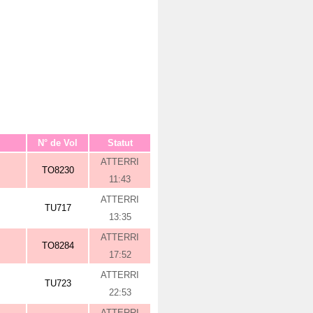
N° de Vol
Statut
ATTERRI
TO8230
11:43
ATTERRI
TU717
13:35
ATTERRI
TO8284
17:52
ATTERRI
TU723
22:53
ATTERRI