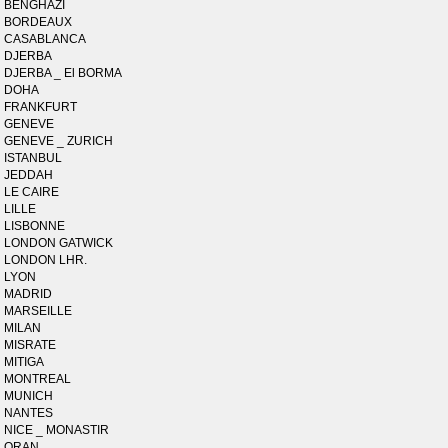
BENGHAZI
BORDEAUX
CASABLANCA
DJERBA
DJERBA _ El BORMA
DOHA
FRANKFURT
GENEVE
GENEVE _ ZURICH
ISTANBUL
JEDDAH
LE CAIRE
LILLE
LISBONNE
LONDON GATWICK
LONDON LHR.
LYON
MADRID
MARSEILLE
MILAN
MISRATE
MITIGA
MONTREAL
MUNICH
NANTES
NICE _ MONASTIR
ORAN