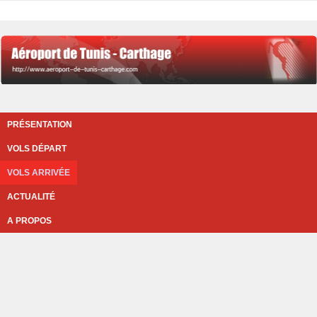
PRÉSENTATION
VOLS DÉPART
VOLS ARRIVÉE
ACTUALITÉ
A PROPOS