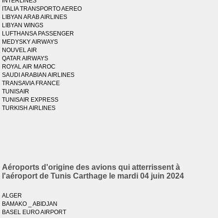
INTERLINES
ITALIA TRANSPORTO AEREO
LIBYAN ARAB AIRLINES
LIBYAN WINGS
LUFTHANSA PASSENGER
MEDYSKY AIRWAYS
NOUVEL AIR
QATAR AIRWAYS
ROYAL AIR MAROC
SAUDI ARABIAN AIRLINES
TRANSAVIA FRANCE
TUNISAIR
TUNISAIR EXPRESS
TURKISH AIRLINES
Aéroports d'origine des avions qui atterrissent à
l'aéroport de Tunis Carthage le mardi 04 juin 2024
ALGER
BAMAKO _ ABIDJAN
BASEL EURO AIRPORT