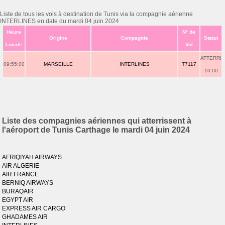
Liste de tous les vols à destination de Tunis via la compagnie aérienne
INTERLINES en date du mardi 04 juin 2024
Heure
N° de
Origine
Compagnie
Statut
Locale
Vol
ATTERRI
09:55:00
MARSEILLE
INTERLINES
T7117
10:00
Liste des compagnies aériennes qui atterrissent à
l'aéroport de Tunis Carthage le mardi 04 juin 2024
AFRIQIYAH AIRWAYS
AIR ALGERIE
AIR FRANCE
BERNIQ AIRWAYS
BURAQAIR
EGYPT AIR
EXPRESS AIR CARGO
GHADAMES AIR