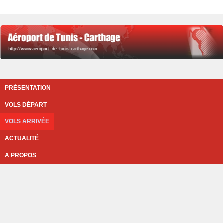
PRÉSENTATION
VOLS DÉPART
VOLS ARRIVÉE
ACTUALITÉ
A PROPOS