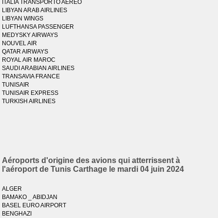
ITALIA TRANSPORTO AEREO
LIBYAN ARAB AIRLINES
LIBYAN WINGS
LUFTHANSA PASSENGER
MEDYSKY AIRWAYS
NOUVEL AIR
QATAR AIRWAYS
ROYAL AIR MAROC
SAUDI ARABIAN AIRLINES
TRANSAVIA FRANCE
TUNISAIR
TUNISAIR EXPRESS
TURKISH AIRLINES
Aéroports d'origine des avions qui atterrissent à
l'aéroport de Tunis Carthage le mardi 04 juin 2024
ALGER
BAMAKO _ ABIDJAN
BASEL EURO AIRPORT
BENGHAZI