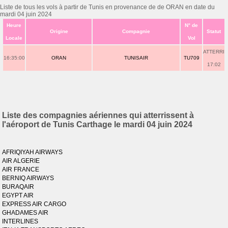
Liste de tous les vols à partir de Tunis en provenance de de ORAN en date du
mardi 04 juin 2024
Heure
N° de
Origine
Compagnie
Statut
Locale
Vol
ATTERRI
16:35:00
ORAN
TUNISAIR
TU709
17:02
Liste des compagnies aériennes qui atterrissent à
l'aéroport de Tunis Carthage le mardi 04 juin 2024
AFRIQIYAH AIRWAYS
AIR ALGERIE
AIR FRANCE
BERNIQ AIRWAYS
BURAQAIR
EGYPT AIR
EXPRESS AIR CARGO
GHADAMES AIR
INTERLINES