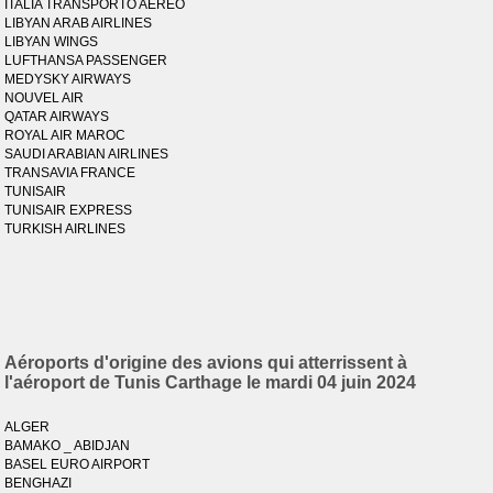
ITALIA TRANSPORTO AEREO
LIBYAN ARAB AIRLINES
LIBYAN WINGS
LUFTHANSA PASSENGER
MEDYSKY AIRWAYS
NOUVEL AIR
QATAR AIRWAYS
ROYAL AIR MAROC
SAUDI ARABIAN AIRLINES
TRANSAVIA FRANCE
TUNISAIR
TUNISAIR EXPRESS
TURKISH AIRLINES
Aéroports d'origine des avions qui atterrissent à
l'aéroport de Tunis Carthage le mardi 04 juin 2024
ALGER
BAMAKO _ ABIDJAN
BASEL EURO AIRPORT
BENGHAZI