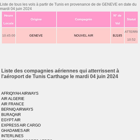
Liste de tous les vols à partir de Tunis en provenance de de GENEVE en date du
mardi 04 juin 2024
Heure
N° de
Origine
Compagnie
Statut
Locale
Vol
ATTERRI
10:45:00
GENEVE
NOUVEL AIR
BJ185
10:52
Liste des compagnies aériennes qui atterrissent à
l'aéroport de Tunis Carthage le mardi 04 juin 2024
AFRIQIYAH AIRWAYS
AIR ALGERIE
AIR FRANCE
BERNIQ AIRWAYS
BURAQAIR
EGYPT AIR
EXPRESS AIR CARGO
GHADAMES AIR
INTERLINES