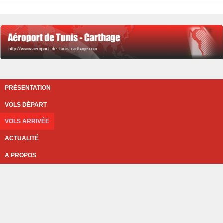
PRÉSENTATION
VOLS DÉPART
VOLS ARRIVÉE
ACTUALITÉ
A PROPOS