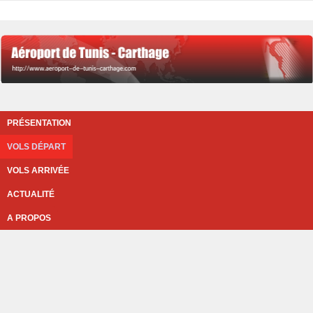
PRÉSENTATION
VOLS DÉPART
VOLS ARRIVÉE
ACTUALITÉ
A PROPOS