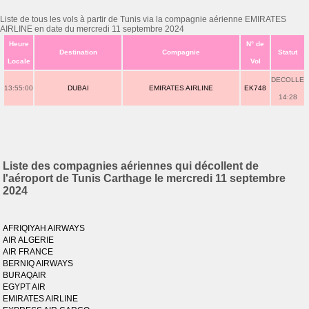
Liste de tous les vols à partir de Tunis via la compagnie aérienne EMIRATES
AIRLINE en date du mercredi 11 septembre 2024
Heure
N° de
Destination
Compagnie
Statut
Locale
Vol
DECOLLE
13:55:00
DUBAI
EMIRATES AIRLINE
EK748
14:28
Liste des compagnies aériennes qui décollent de
l'aéroport de Tunis Carthage le mercredi 11 septembre
2024
AFRIQIYAH AIRWAYS
AIR ALGERIE
AIR FRANCE
BERNIQ AIRWAYS
BURAQAIR
EGYPT AIR
EMIRATES AIRLINE