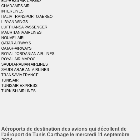
EXPRESS AIR CARGO
GHADAMES AIR
INTERLINES
ITALIA TRANSPORTO AEREO
LIBYAN WINGS
LUFTHANSA PASSENGER
MAURITANIA AIRLINES
NOUVEL AIR
QATAR AIRWAYS
QATAR-AIRWAYS
ROYAL JORDANIAN AIRLINES
ROYAL AIR MAROC
SAUDI ARABIAN AIRLINES
SAUDI-ARABIAN-AIRLINES
TRANSAVIA FRANCE
TUNISAIR
TUNISAIR EXPRESS
TURKISH AIRLINES
Aéroports de destination des avions qui décollent de
l'aéroport de Tunis Carthage le mercredi 11 septembre