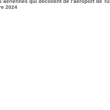
aériennes qui décollent de l'aéroport de Tu
re 2024