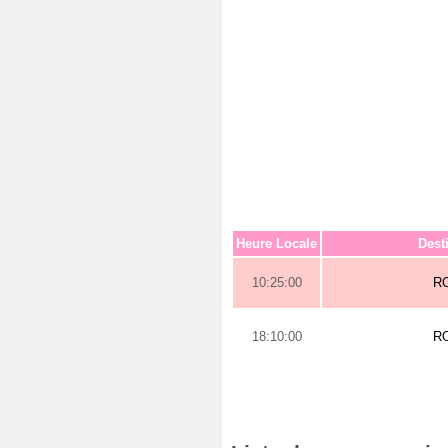
Heure Locale
Dest
10:25:00
R
18:10:00
R