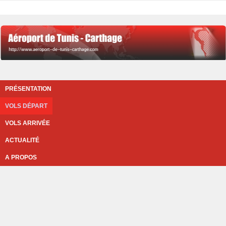
PRÉSENTATION
VOLS DÉPART
VOLS ARRIVÉE
ACTUALITÉ
A PROPOS