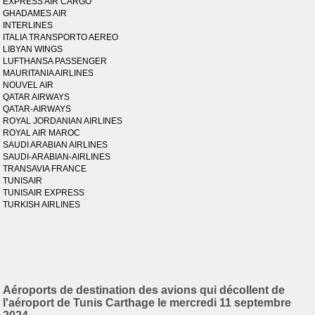
EXPRESS AIR CARGO
GHADAMES AIR
INTERLINES
ITALIA TRANSPORTO AEREO
LIBYAN WINGS
LUFTHANSA PASSENGER
MAURITANIA AIRLINES
NOUVEL AIR
QATAR AIRWAYS
QATAR-AIRWAYS
ROYAL JORDANIAN AIRLINES
ROYAL AIR MAROC
SAUDI ARABIAN AIRLINES
SAUDI-ARABIAN-AIRLINES
TRANSAVIA FRANCE
TUNISAIR
TUNISAIR EXPRESS
TURKISH AIRLINES
Aéroports de destination des avions qui décollent de
l'aéroport de Tunis Carthage le mercredi 11 septembre