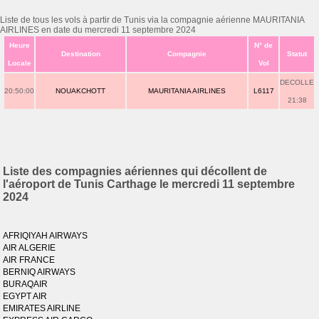
Liste de tous les vols à partir de Tunis via la compagnie aérienne MAURITANIA
AIRLINES en date du mercredi 11 septembre 2024
Heure
N° de
Destination
Compagnie
Statut
Locale
Vol
DECOLLE
20:50:00
NOUAKCHOTT
MAURITANIA AIRLINES
L6117
21:38
Liste des compagnies aériennes qui décollent de
l'aéroport de Tunis Carthage le mercredi 11 septembre
2024
AFRIQIYAH AIRWAYS
AIR ALGERIE
AIR FRANCE
BERNIQ AIRWAYS
BURAQAIR
EGYPT AIR
EMIRATES AIRLINE