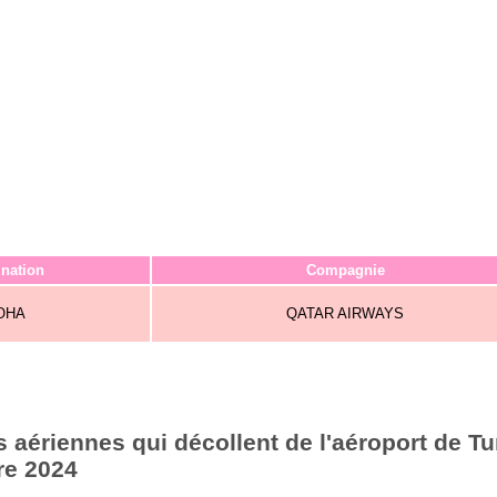
ination
Compagnie
OHA
QATAR AIRWAYS
aériennes qui décollent de l'aéroport de Tu
re 2024