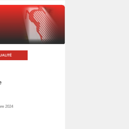
UALITÉ
e
bre 2024