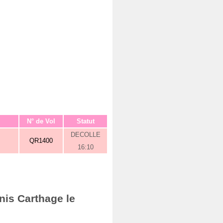
N° de Vol
Statut
DECOLLE
QR1400
16:10
nis Carthage le