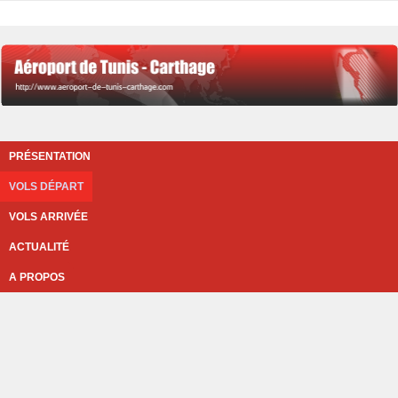
PRÉSENTATION
VOLS DÉPART
VOLS ARRIVÉE
ACTUALITÉ
A PROPOS