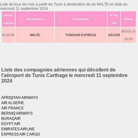
Liste de tous les vols à partir de Tunis à destination de de MALTE en date du
mercredi 11 septembre 2024
Heure
N° de
Destination
Compagnie
Statut
Locale
Vol
DECOLLE
09:30:00
MALTE
TUNISAIR EXPRESS
UG1300
10:55
Liste des compagnies aériennes qui décollent de
l'aéroport de Tunis Carthage le mercredi 11 septembre
2024
AFRIQIYAH AIRWAYS
AIR ALGERIE
AIR FRANCE
BERNIQ AIRWAYS
BURAQAIR
EGYPT AIR
EMIRATES AIRLINE
EXPRESS AIR CARGO