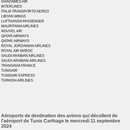
GHADAMES AIR
INTERLINES
ITALIA TRANSPORTO AEREO
LIBYAN WINGS
LUFTHANSA PASSENGER
MAURITANIA AIRLINES
NOUVEL AIR
QATAR AIRWAYS
QATAR-AIRWAYS
ROYAL JORDANIAN AIRLINES
ROYAL AIR MAROC
SAUDI ARABIAN AIRLINES
SAUDI-ARABIAN-AIRLINES
TRANSAVIA FRANCE
TUNISAIR
TUNISAIR EXPRESS
TURKISH AIRLINES
Aéroports de destination des avions qui décollent de
l'aéroport de Tunis Carthage le mercredi 11 septembre
2024