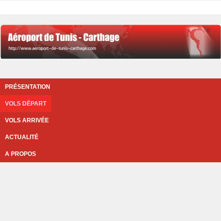
PRÉSENTATION
VOLS DÉPART
VOLS ARRIVÉE
ACTUALITÉ
A PROPOS