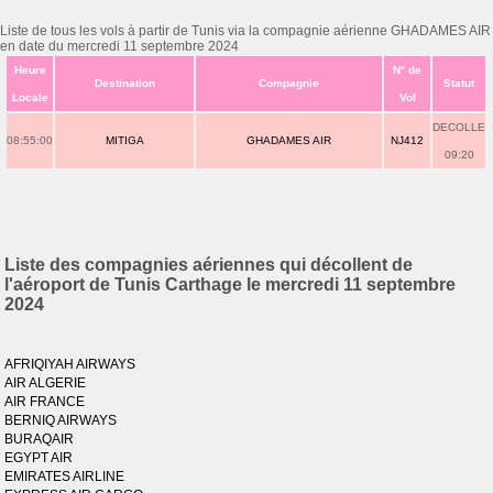
Liste de tous les vols à partir de Tunis via la compagnie aérienne GHADAMES AIR
en date du mercredi 11 septembre 2024
Heure
N° de
Destination
Compagnie
Statut
Locale
Vol
DECOLLE
08:55:00
MITIGA
GHADAMES AIR
NJ412
09:20
Liste des compagnies aériennes qui décollent de
l'aéroport de Tunis Carthage le mercredi 11 septembre
2024
AFRIQIYAH AIRWAYS
AIR ALGERIE
AIR FRANCE
BERNIQ AIRWAYS
BURAQAIR
EGYPT AIR
EMIRATES AIRLINE