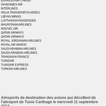
EXPRESS AIR CARGO
GHADAMES AIR
INTERLINES
ITALIA TRANSPORTO AEREO
LIBYAN WINGS
LUFTHANSA PASSENGER
MAURITANIA AIRLINES
NOUVEL AIR
QATAR AIRWAYS
QATAR-AIRWAYS
ROYAL JORDANIAN AIRLINES
ROYAL AIR MAROC
SAUDI ARABIAN AIRLINES
SAUDI-ARABIAN-AIRLINES
TRANSAVIA FRANCE
TUNISAIR
TUNISAIR EXPRESS
TURKISH AIRLINES
Aéroports de destination des avions qui décollent de
l'aéroport de Tunis Carthage le mercredi 11 septembre