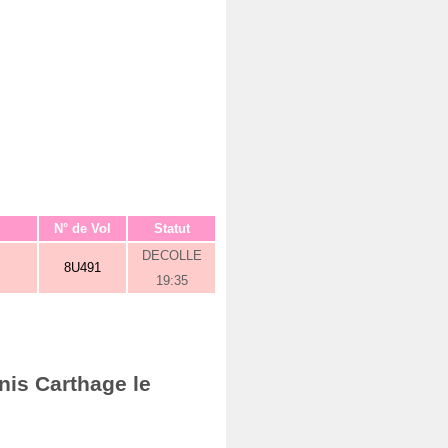
N° de Vol
Statut
DECOLLE
8U491
19:35
nis Carthage le