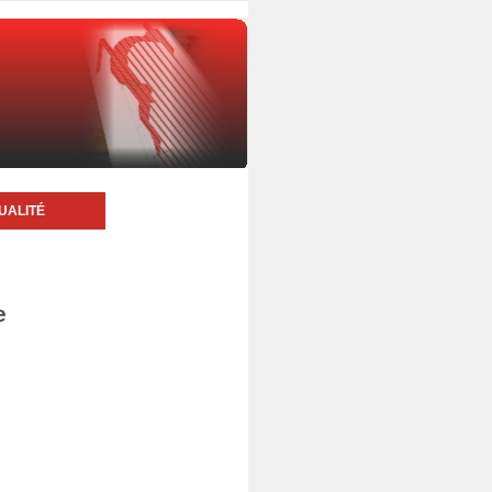
UALITÉ
e