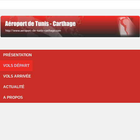
PRÉSENTATION
VOLS DÉPART
VOLS ARRIVÉE
ACTUALITÉ
A PROPOS