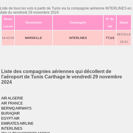
Liste de tous les vols à partir de Tunis via la compagnie aérienne INTERLINES en
date du vendredi 29 novembre 2024
Heure
N° de
Destination
Compagnie
Statut
Locale
Vol
DECOLLE
18:40:00
MARSEILLE
INTERLINES
T7118
18:31
Liste des compagnies aériennes qui décollent de
l'aéroport de Tunis Carthage le vendredi 29 novembre
2024
AIR ALGERIE
AIR FRANCE
BERNIQ AIRWAYS
BURAQAIR
EGYPT AIR
EMIRATES AIRLINE
INTERLINES