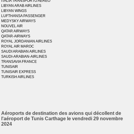
ITALIA TRANSPORTO AEREO
LIBYAN ARAB AIRLINES
LIBYAN WINGS
LUFTHANSA PASSENGER
MEDYSKY AIRWAYS
NOUVEL AIR
QATAR AIRWAYS
QATAR-AIRWAYS
ROYAL JORDANIAN AIRLINES
ROYAL AIR MAROC
SAUDI ARABIAN AIRLINES
SAUDI-ARABIAN-AIRLINES
TRANSAVIA FRANCE
TUNISAIR
TUNISAIR EXPRESS
TURKISH AIRLINES
Aéroports de destination des avions qui décollent de
l'aéroport de Tunis Carthage le vendredi 29 novembre
2024