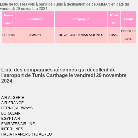
Liste de tous les vols à partir de Tunis à destination de de AMMAN en date du
vendredi 29 novembre 2024
Heure
N° de
Destination
Compagnie
Statut
Locale
Vol
DECOLLE
14:35:00
AMMAN
ROYAL JORDANIAN AIRLINES
RJ552
14:37
Liste des compagnies aériennes qui décollent de
l'aéroport de Tunis Carthage le vendredi 29 novembre
2024
AIR ALGERIE
AIR FRANCE
BERNIQ AIRWAYS
BURAQAIR
EGYPT AIR
EMIRATES AIRLINE
INTERLINES
ITALIA TRANSPORTO AEREO