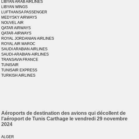
LIBYAN ARAB AIRLINES
LIBYAN WINGS
LUFTHANSA PASSENGER
MEDYSKY AIRWAYS
NOUVEL AIR
QATAR AIRWAYS
QATAR-AIRWAYS
ROYAL JORDANIAN AIRLINES
ROYAL AIR MAROC
SAUDI ARABIAN AIRLINES
SAUDI-ARABIAN-AIRLINES
TRANSAVIA FRANCE
TUNISAIR
TUNISAIR EXPRESS
TURKISH AIRLINES
Aéroports de destination des avions qui décollent de
l'aéroport de Tunis Carthage le vendredi 29 novembre
2024
ALGER