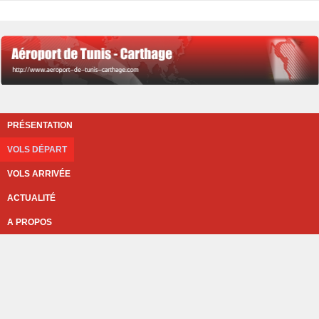
PRÉSENTATION
VOLS DÉPART
VOLS ARRIVÉE
ACTUALITÉ
A PROPOS