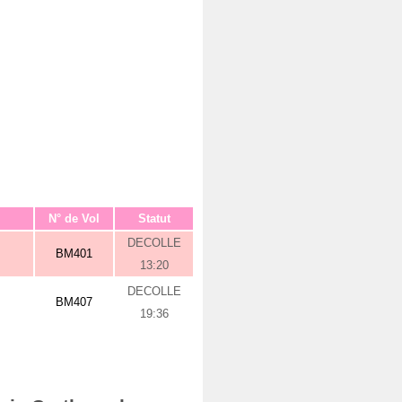
N° de Vol
Statut
DECOLLE
BM401
13:20
DECOLLE
BM407
19:36