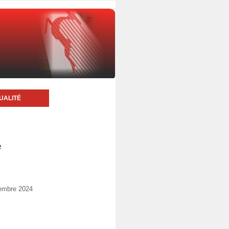
UALITÉ
e
vembre 2024