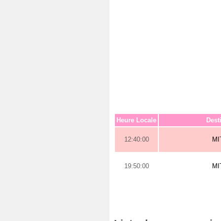
Heure Locale
Dest
12:40:00
MI
19:50:00
MI