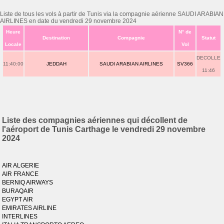
Liste de tous les vols à partir de Tunis via la compagnie aérienne SAUDI ARABIAN
AIRLINES en date du vendredi 29 novembre 2024
Heure
N° de
Destination
Compagnie
Statut
Locale
Vol
DECOLLE
11:40:00
JEDDAH
SAUDI ARABIAN AIRLINES
SV366
11:46
Liste des compagnies aériennes qui décollent de
l'aéroport de Tunis Carthage le vendredi 29 novembre
2024
AIR ALGERIE
AIR FRANCE
BERNIQ AIRWAYS
BURAQAIR
EGYPT AIR
EMIRATES AIRLINE
INTERLINES