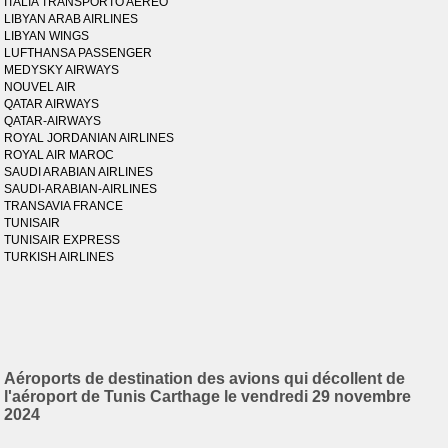
ITALIA TRANSPORTO AEREO
LIBYAN ARAB AIRLINES
LIBYAN WINGS
LUFTHANSA PASSENGER
MEDYSKY AIRWAYS
NOUVEL AIR
QATAR AIRWAYS
QATAR-AIRWAYS
ROYAL JORDANIAN AIRLINES
ROYAL AIR MAROC
SAUDI ARABIAN AIRLINES
SAUDI-ARABIAN-AIRLINES
TRANSAVIA FRANCE
TUNISAIR
TUNISAIR EXPRESS
TURKISH AIRLINES
Aéroports de destination des avions qui décollent de
l'aéroport de Tunis Carthage le vendredi 29 novembre
2024