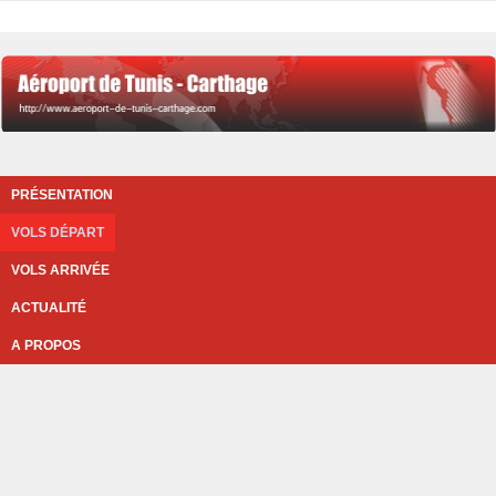
PRÉSENTATION
VOLS DÉPART
VOLS ARRIVÉE
ACTUALITÉ
A PROPOS