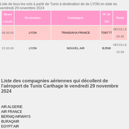
Liste de tous les vols à partir de Tunis à destination de de LYON en date du
vendredi 29 novembre 2024
Heure
N° de
Destination
Compagnie
Statut
Locale
Vol
DECOLLE
09:30:00
LYON
TRANSAVIA FRANCE
TO8777
09:30
DECOLLE
15:30:00
LYON
NOUVEL AIR
BJ598
15:59
Liste des compagnies aériennes qui décollent de
l'aéroport de Tunis Carthage le vendredi 29 novembre
2024
AIR ALGERIE
AIR FRANCE
BERNIQ AIRWAYS
BURAQAIR
EGYPT AIR