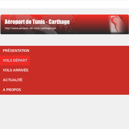
PRÉSENTATION
VOLS DÉPART
VOLS ARRIVÉE
ACTUALITÉ
A PROPOS