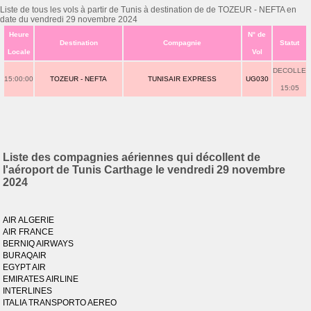
Liste de tous les vols à partir de Tunis à destination de de TOZEUR - NEFTA en
date du vendredi 29 novembre 2024
Heure
N° de
Destination
Compagnie
Statut
Locale
Vol
DECOLLE
15:00:00
TOZEUR - NEFTA
TUNISAIR EXPRESS
UG030
15:05
Liste des compagnies aériennes qui décollent de
l'aéroport de Tunis Carthage le vendredi 29 novembre
2024
AIR ALGERIE
AIR FRANCE
BERNIQ AIRWAYS
BURAQAIR
EGYPT AIR
EMIRATES AIRLINE
INTERLINES
ITALIA TRANSPORTO AEREO