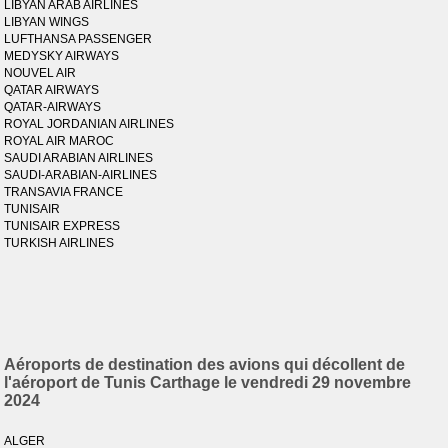
LIBYAN ARAB AIRLINES
LIBYAN WINGS
LUFTHANSA PASSENGER
MEDYSKY AIRWAYS
NOUVEL AIR
QATAR AIRWAYS
QATAR-AIRWAYS
ROYAL JORDANIAN AIRLINES
ROYAL AIR MAROC
SAUDI ARABIAN AIRLINES
SAUDI-ARABIAN-AIRLINES
TRANSAVIA FRANCE
TUNISAIR
TUNISAIR EXPRESS
TURKISH AIRLINES
Aéroports de destination des avions qui décollent de
l'aéroport de Tunis Carthage le vendredi 29 novembre
2024
ALGER