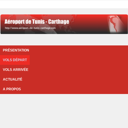
PRÉSENTATION
VOLS DÉPART
VOLS ARRIVÉE
ACTUALITÉ
A PROPOS