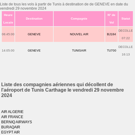
Liste de tous les vols à partir de Tunis à destination de de GENEVE en date du
vendredi 29 novembre 2024
Heure
N° de
Destination
Compagnie
Statut
Locale
Vol
DECOLLE
06:45:00
GENEVE
NOUVEL AIR
BJ184
07:22
DECOLLE
14:05:00
GENEVE
TUNISAIR
TU700
16:13
Liste des compagnies aériennes qui décollent de
l'aéroport de Tunis Carthage le vendredi 29 novembre
2024
AIR ALGERIE
AIR FRANCE
BERNIQ AIRWAYS
BURAQAIR
EGYPT AIR