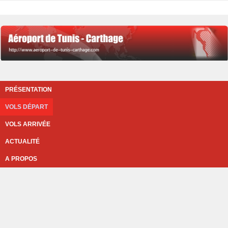
PRÉSENTATION
VOLS DÉPART
VOLS ARRIVÉE
ACTUALITÉ
A PROPOS