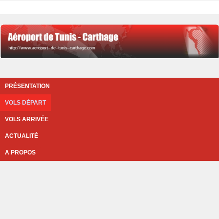
PRÉSENTATION
VOLS DÉPART
VOLS ARRIVÉE
ACTUALITÉ
A PROPOS