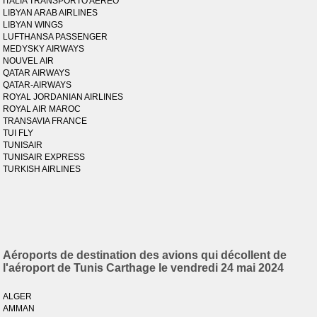
ITALIA TRANSPORTO AEREO
LIBYAN ARAB AIRLINES
LIBYAN WINGS
LUFTHANSA PASSENGER
MEDYSKY AIRWAYS
NOUVEL AIR
QATAR AIRWAYS
QATAR-AIRWAYS
ROYAL JORDANIAN AIRLINES
ROYAL AIR MAROC
TRANSAVIA FRANCE
TUI FLY
TUNISAIR
TUNISAIR EXPRESS
TURKISH AIRLINES
Aéroports de destination des avions qui décollent de
l'aéroport de Tunis Carthage le vendredi 24 mai 2024
ALGER
AMMAN