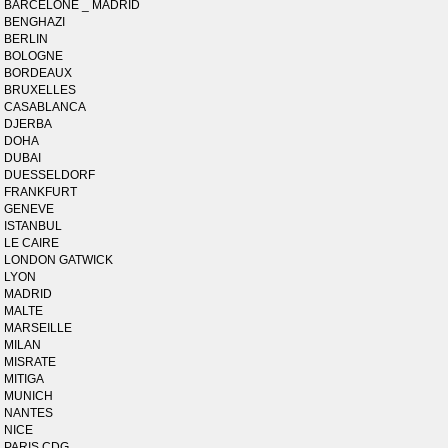
BARCELONE _ MADRID
BENGHAZI
BERLIN
BOLOGNE
BORDEAUX
BRUXELLES
CASABLANCA
DJERBA
DOHA
DUBAI
DUESSELDORF
FRANKFURT
GENEVE
ISTANBUL
LE CAIRE
LONDON GATWICK
LYON
MADRID
MALTE
MARSEILLE
MILAN
MISRATE
MITIGA
MUNICH
NANTES
NICE
PARIS CDG