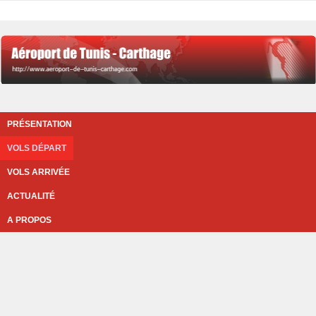
PRÉSENTATION
VOLS DÉPART
VOLS ARRIVÉE
ACTUALITÉ
A PROPOS