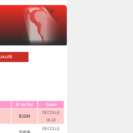
UALITÉ
N° de Vol
Statut
DECOLLE
BJ204
06:20
DECOLLE
TU526