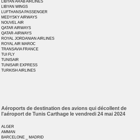
LIBYAN ARAB AIRLINES
LIBYAN WINGS
LUFTHANSA PASSENGER
MEDYSKY AIRWAYS
NOUVEL AIR
QATAR AIRWAYS
QATAR-AIRWAYS
ROYAL JORDANIAN AIRLINES
ROYAL AIR MAROC
TRANSAVIA FRANCE
TUI FLY
TUNISAIR
TUNISAIR EXPRESS
TURKISH AIRLINES
Aéroports de destination des avions qui décollent de
l'aéroport de Tunis Carthage le vendredi 24 mai 2024
ALGER
AMMAN
BARCELONE _ MADRID