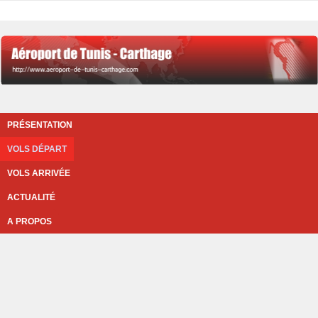
PRÉSENTATION
VOLS DÉPART
VOLS ARRIVÉE
ACTUALITÉ
A PROPOS