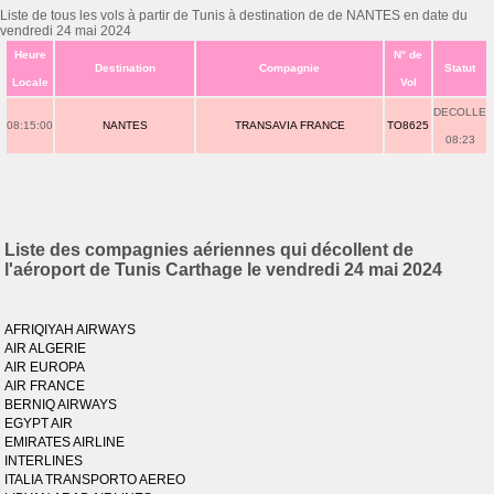
Liste de tous les vols à partir de Tunis à destination de de NANTES en date du
vendredi 24 mai 2024
Heure
N° de
Destination
Compagnie
Statut
Locale
Vol
DECOLLE
08:15:00
NANTES
TRANSAVIA FRANCE
TO8625
08:23
Liste des compagnies aériennes qui décollent de
l'aéroport de Tunis Carthage le vendredi 24 mai 2024
AFRIQIYAH AIRWAYS
AIR ALGERIE
AIR EUROPA
AIR FRANCE
BERNIQ AIRWAYS
EGYPT AIR
EMIRATES AIRLINE
INTERLINES
ITALIA TRANSPORTO AEREO