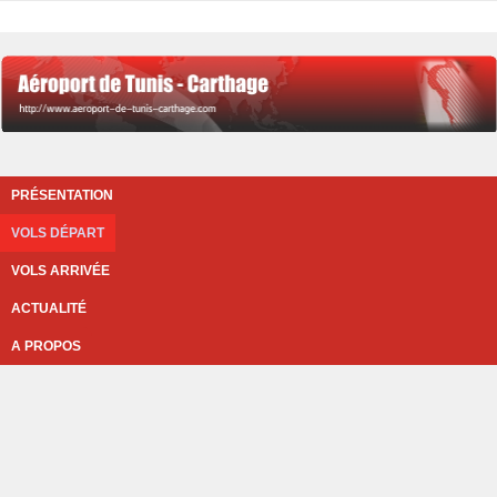
PRÉSENTATION
VOLS DÉPART
VOLS ARRIVÉE
ACTUALITÉ
A PROPOS