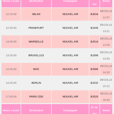
Heure Locale
Destination
Compagnie
Statut
Vol
DECOLLE
12:15:00
MILAN
NOUVEL AIR
BJ634
12:57
DECOLLE
12:45:00
FRANKFURT
NOUVEL AIR
BJ246
13:21
DECOLLE
13:00:00
MARSEILLE
NOUVEL AIR
BJ516
13:50
DECOLLE
13:20:00
BRUXELLES
NOUVEL AIR
BJ396
13:50
DECOLLE
14:20:00
NICE
NOUVEL AIR
BJ586
14:35
DECOLLE
14:20:00
BERLIN
NOUVEL AIR
BJ232
15:12
DECOLLE
17:45:00
PARIS CDG
NOUVEL AIR
BJ520
18:46
N° de
Heure Locale
Destination
Compagnie
Statut
Vol