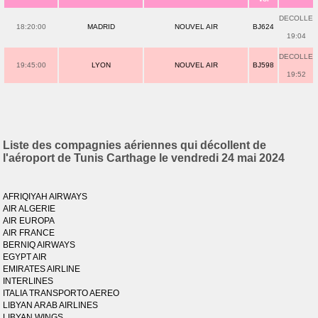
DECOLLE
18:20:00
MADRID
NOUVEL AIR
BJ624
19:04
DECOLLE
19:45:00
LYON
NOUVEL AIR
BJ598
19:52
Liste des compagnies aériennes qui décollent de
l'aéroport de Tunis Carthage le vendredi 24 mai 2024
AFRIQIYAH AIRWAYS
AIR ALGERIE
AIR EUROPA
AIR FRANCE
BERNIQ AIRWAYS
EGYPT AIR
EMIRATES AIRLINE
INTERLINES
ITALIA TRANSPORTO AEREO
LIBYAN ARAB AIRLINES
LIBYAN WINGS