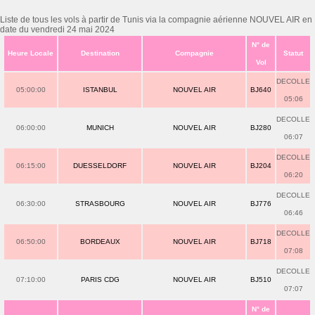
Liste de tous les vols à partir de Tunis via la compagnie aérienne NOUVEL AIR en
date du vendredi 24 mai 2024
N° de
Heure Locale
Destination
Compagnie
Statut
Vol
DECOLLE
05:00:00
ISTANBUL
NOUVEL AIR
BJ640
05:06
DECOLLE
06:00:00
MUNICH
NOUVEL AIR
BJ280
06:07
DECOLLE
06:15:00
DUESSELDORF
NOUVEL AIR
BJ204
06:20
DECOLLE
06:30:00
STRASBOURG
NOUVEL AIR
BJ776
06:46
DECOLLE
06:50:00
BORDEAUX
NOUVEL AIR
BJ718
07:08
DECOLLE
07:10:00
PARIS CDG
NOUVEL AIR
BJ510
07:07
N° de