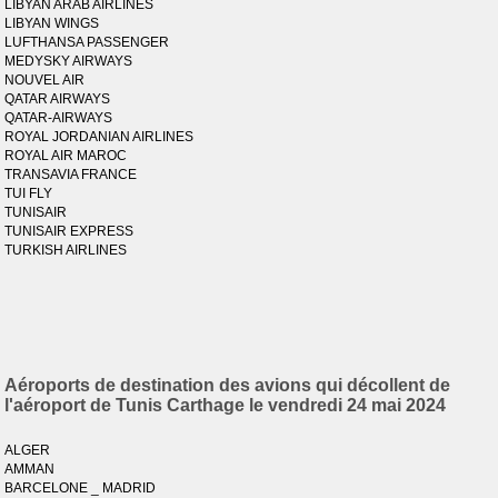
LIBYAN ARAB AIRLINES
LIBYAN WINGS
LUFTHANSA PASSENGER
MEDYSKY AIRWAYS
NOUVEL AIR
QATAR AIRWAYS
QATAR-AIRWAYS
ROYAL JORDANIAN AIRLINES
ROYAL AIR MAROC
TRANSAVIA FRANCE
TUI FLY
TUNISAIR
TUNISAIR EXPRESS
TURKISH AIRLINES
Aéroports de destination des avions qui décollent de
l'aéroport de Tunis Carthage le vendredi 24 mai 2024
ALGER
AMMAN
BARCELONE _ MADRID