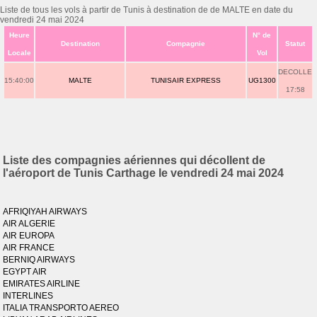
Liste de tous les vols à partir de Tunis à destination de de MALTE en date du
vendredi 24 mai 2024
Heure
N° de
Destination
Compagnie
Statut
Locale
Vol
DECOLLE
15:40:00
MALTE
TUNISAIR EXPRESS
UG1300
17:58
Liste des compagnies aériennes qui décollent de
l'aéroport de Tunis Carthage le vendredi 24 mai 2024
AFRIQIYAH AIRWAYS
AIR ALGERIE
AIR EUROPA
AIR FRANCE
BERNIQ AIRWAYS
EGYPT AIR
EMIRATES AIRLINE
INTERLINES
ITALIA TRANSPORTO AEREO