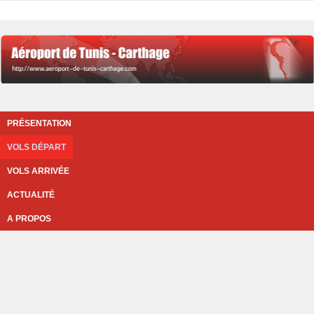
PRÉSENTATION
VOLS DÉPART
VOLS ARRIVÉE
ACTUALITÉ
A PROPOS