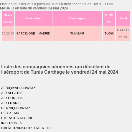
Liste de tous les vols à partir de Tunis à destination de de BARCELONE _
MADRID en date du vendredi 24 mai 2024
Heure
N° de
Destination
Compagnie
Statut
Locale
Vol
DECOLLE
20:20:00
BARCELONE _ MADRID
TUNISAIR
TU606
20:25
Liste des compagnies aériennes qui décollent de
l'aéroport de Tunis Carthage le vendredi 24 mai 2024
AFRIQIYAH AIRWAYS
AIR ALGERIE
AIR EUROPA
AIR FRANCE
BERNIQ AIRWAYS
EGYPT AIR
EMIRATES AIRLINE
INTERLINES
ITALIA TRANSPORTO AEREO