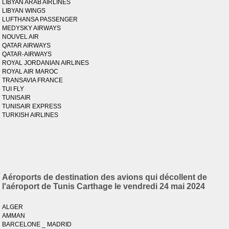
LIBYAN ARAB AIRLINES
LIBYAN WINGS
LUFTHANSA PASSENGER
MEDYSKY AIRWAYS
NOUVEL AIR
QATAR AIRWAYS
QATAR-AIRWAYS
ROYAL JORDANIAN AIRLINES
ROYAL AIR MAROC
TRANSAVIA FRANCE
TUI FLY
TUNISAIR
TUNISAIR EXPRESS
TURKISH AIRLINES
Aéroports de destination des avions qui décollent de
l'aéroport de Tunis Carthage le vendredi 24 mai 2024
ALGER
AMMAN
BARCELONE _ MADRID