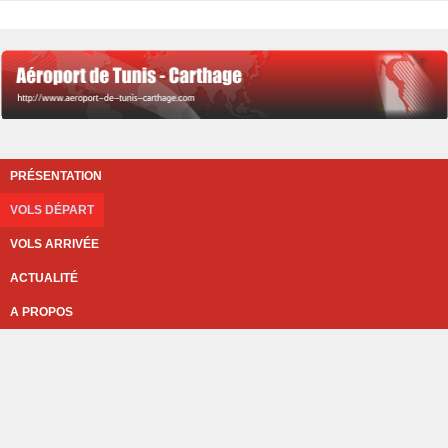
PRÉSENTATION
VOLS DÉPART
VOLS ARRIVÉE
ACTUALITÉ
A PROPOS