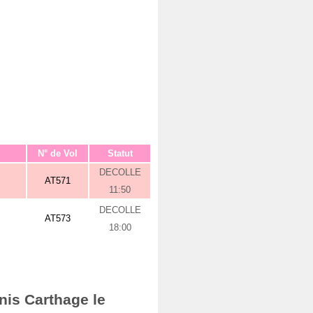
N° de Vol
Statut
DECOLLE
AT571
11:50
DECOLLE
AT573
18:00
nis Carthage le