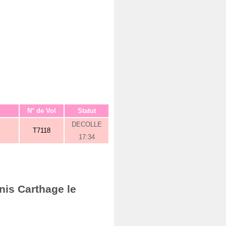
N° de Vol
Statut
DECOLLE
T7118
17:34
nis Carthage le