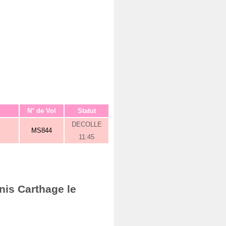
N° de Vol
Statut
DECOLLE
MS844
11:45
nis Carthage le