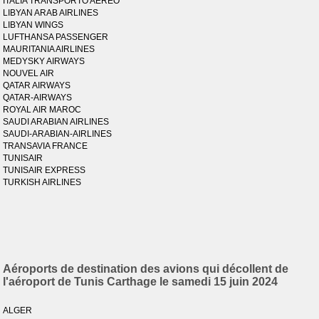
ITALIA TRANSPORTO AEREO
LIBYAN ARAB AIRLINES
LIBYAN WINGS
LUFTHANSA PASSENGER
MAURITANIA AIRLINES
MEDYSKY AIRWAYS
NOUVEL AIR
QATAR AIRWAYS
QATAR-AIRWAYS
ROYAL AIR MAROC
SAUDI ARABIAN AIRLINES
SAUDI-ARABIAN-AIRLINES
TRANSAVIA FRANCE
TUNISAIR
TUNISAIR EXPRESS
TURKISH AIRLINES
Aéroports de destination des avions qui décollent de
l'aéroport de Tunis Carthage le samedi 15 juin 2024
ALGER