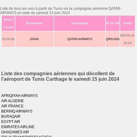
Liste de tous les vols à partir de Tunis via la compagnie aérienne QATAR-
AIRWAYS en date du samedi 15 juin 2024
Heure
Destination
Compagnie
N° de Vol
Statut
Locale
DECOLLE
16:00:00
DOHA
QATAR-AIRWAYS
QR01400
16:04
Liste des compagnies aériennes qui décollent de
l'aéroport de Tunis Carthage le samedi 15 juin 2024
AFRIQIYAH AIRWAYS
AIR ALGERIE
AIR FRANCE
BERNIQ AIRWAYS
BURAQAIR
EGYPT AIR
EMIRATES AIRLINE
GHADAMES AIR