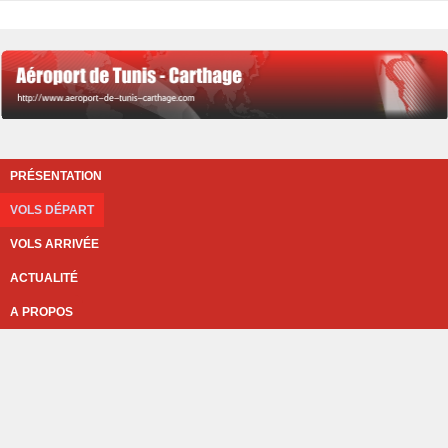
PRÉSENTATION
VOLS DÉPART
VOLS ARRIVÉE
ACTUALITÉ
A PROPOS