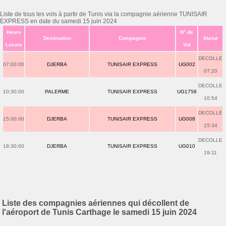
Liste de tous les vols à partir de Tunis via la compagnie aérienne TUNISAIR
EXPRESS en date du samedi 15 juin 2024
Heure
N° de
Destination
Compagnie
Statut
Locale
Vol
DECOLLE
07:00:00
DJERBA
TUNISAIR EXPRESS
UG002
07:20
DECOLLE
10:30:00
PALERME
TUNISAIR EXPRESS
UG1758
10:54
DECOLLE
15:00:00
DJERBA
TUNISAIR EXPRESS
UG008
15:34
DECOLLE
18:30:00
DJERBA
TUNISAIR EXPRESS
UG010
19:11
Liste des compagnies aériennes qui décollent de
l'aéroport de Tunis Carthage le samedi 15 juin 2024