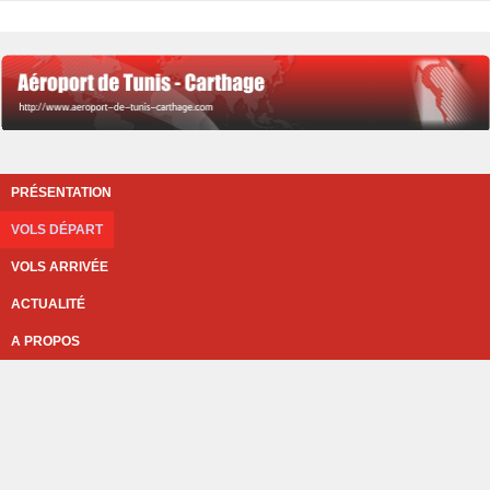
PRÉSENTATION
VOLS DÉPART
VOLS ARRIVÉE
ACTUALITÉ
A PROPOS